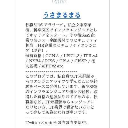
うさまるまる
転職3回のアラサー♂。私立文系卒業
後、新卒SESでインフラエンジニアとし
てキャリアをスタート。その後SaaS企
業の情シス→金融機関でのセキュリティ
担当→HR企業のセキュリティエンジニ
ア（現在）。
保有資格：CCNA / LPIC1,2 / ITILv4
/ NSE4 / RISS / CISA / CISSP / 徳
丸基礎 / eJPTv2 etc
--------------------------
このブログでは、私自身のIT未経験か
らのエンジニアライフで学んだことや経
験をベースに発信しています。新卒SES
のインフラエンジニアや情シス経験、取
得した資格の勉強法やおすすめの本、転
職談など。IT未経験からエンジニアに
なりたい方、IT業界で働きたい方にと
って少しでも為になれば幸いです。
--------------------------
Twitterとnoteもぼちぼち更新中。