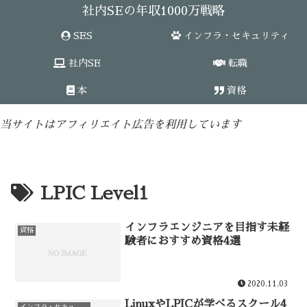
社内SEの年収1000万戦略
SES
インフラ・セキュリティ
社内SE
転職
本
資格
当サイトはアフィリエイト広告を利用しています
LPIC Level1
インフラエンジニアを目指す未経
資格
験者におすすめ資格4選
2020.11.03
LinuxやLPICが学べるスクール4