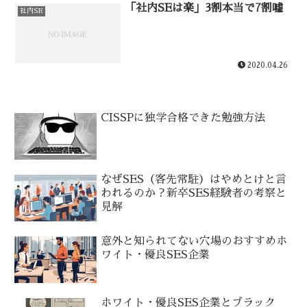
「社内SEは楽」3割本当で7割嘘
社内SE
2020.04.26
CISSPに独学合格できた勉強方法
なぜSES（客先常駐）はやめとけと言
われるのか？新卒SES経験者の考察と
見解
意外と知られてない穴場のおすすめホ
ワイト・優良SES企業
ホワイト・優良SES企業とブラック