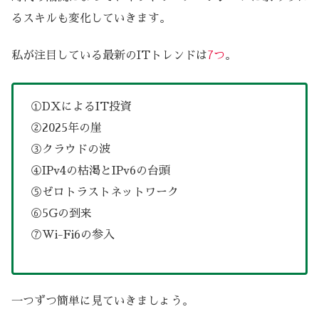
るスキルも変化していきます。
私が注目している最新のITトレンドは
7つ
。
①DXによるIT投資
②2025年の崖
③クラウドの波
④IPv4の枯渇とIPv6の台頭
⑤ゼロトラストネットワーク
⑥5Gの到来
⑦Wi-Fi6の参入
一つずつ簡単に見ていきましょう。