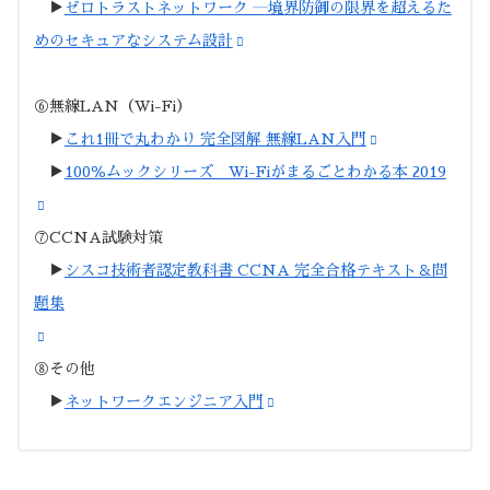
▶︎
ゼロトラストネットワーク ―境界防御の限界を超えるた
めのセキュアなシステム設計
⑥無線LAN（Wi-Fi）
▶︎
これ1冊で丸わかり 完全図解 無線LAN入門
▶︎
100％ムックシリーズ Wi-Fiがまるごとわかる本 2019
⑦CCNA試験対策
▶︎
シスコ技術者認定教科書 CCNA 完全合格テキスト＆問
題集
⑧その他
▶︎
ネットワークエンジニア入門