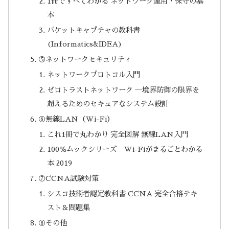
1冊ですべてわかる ネットワーク運用・保守の基
本
パケットキャプチャの教科書
(Informatics&IDEA)
⑤ネットワークセキュリティ
ネットワークプロトコル入門
ゼロトラストネットワーク ―境界防御の限界を
超えるためのセキュアなシステム設計
⑥無線LAN（Wi-Fi）
これ1冊で丸わかり 完全図解 無線LAN入門
100％ムックシリーズ Wi-Fiがまるごとわかる
本 2019
⑦CCNA試験対策
シスコ技術者認定教科書 CCNA 完全合格テキ
スト＆問題集
⑧その他