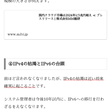
規模の大きさが伺えます。
国内クラウド市場は2024年に5兆円超え ≪ プレ
スリリース | 株式会社ＭＭ総研
www.m2ri.jp
④IPv4の枯渇とIPv6の台頭
前ほど言われなくなりましたが、
IPv4の枯渇は近い将来
確実に起こること
です。
システム管理者は今後10年以内に、IPv6への移行を行わ
ざるをえなくなります。