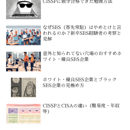
CISSPに独学合格できた勉強方法
なぜSES（客先常駐）はやめとけと言
われるのか？新卒SES経験者の考察と
見解
意外と知られてない穴場のおすすめホ
ワイト・優良SES企業
ホワイト・優良SES企業とブラック
SES企業の見極め方
CISSPとCISAの違い（難易度・年収
等）