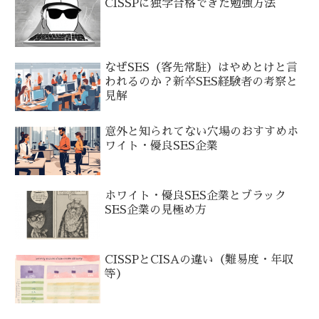
CISSPに独学合格できた勉強方法
なぜSES（客先常駐）はやめとけと言
われるのか？新卒SES経験者の考察と
見解
意外と知られてない穴場のおすすめホ
ワイト・優良SES企業
ホワイト・優良SES企業とブラック
SES企業の見極め方
CISSPとCISAの違い（難易度・年収
等）