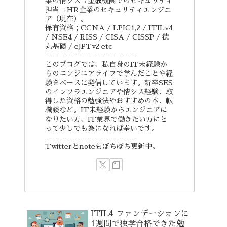
業の情シス→金融機関でのセキュリティ
担当→HR企業のセキュリティエンジニ
ア（現在）。
保有資格：CCNA / LPIC1,2 / ITILv4
/ NSE4 / RISS / CISA / CISSP / 徳
丸基礎 / eJPTv2 etc
--------------------------
このブログでは、私自身のIT未経験か
らのエンジニアライフで学んだことや経
験をベースに発信しています。新卒SES
のインフラエンジニアや情シス経験、取
得した資格の勉強法やおすすめの本、転
職談など。IT未経験からエンジニアに
なりたい方、IT業界で働きたい方にと
って少しでも為になれば幸いです。
--------------------------
Twitterとnoteもぼちぼち更新中。
ITIL4 ファンデーションに
1週間で独学合格できた勉