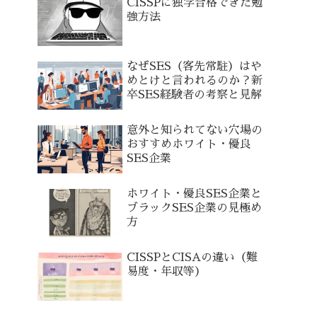
CISSPに独学合格できた勉
強方法
なぜSES（客先常駐）はや
めとけと言われるのか？新
卒SES経験者の考察と見解
意外と知られてない穴場の
おすすめホワイト・優良
SES企業
ホワイト・優良SES企業と
ブラックSES企業の見極め
方
CISSPとCISAの違い（難
易度・年収等）