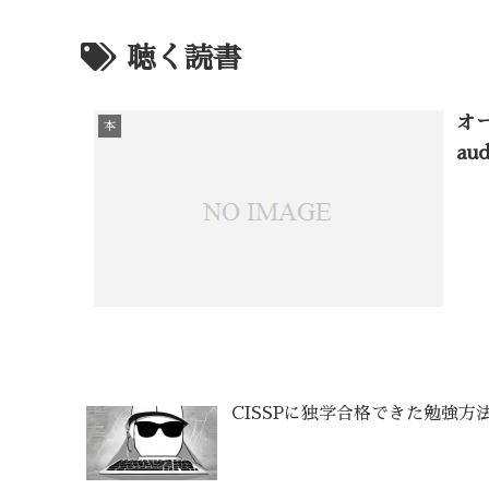
聴く読書
オ
本
au
CISSPに独学合格できた勉強方