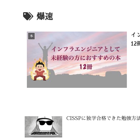
爆速
イ
本
12
CISSPに独学合格できた勉強方