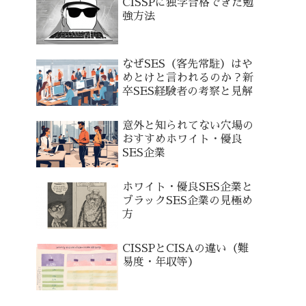
CISSPに独学合格できた勉
強方法
なぜSES（客先常駐）はや
めとけと言われるのか？新
卒SES経験者の考察と見解
意外と知られてない穴場の
おすすめホワイト・優良
SES企業
ホワイト・優良SES企業と
ブラックSES企業の見極め
方
CISSPとCISAの違い（難
易度・年収等）