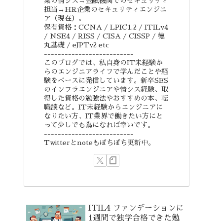
業の情シス→金融機関でのセキュリティ
担当→HR企業のセキュリティエンジニ
ア（現在）。
保有資格：CCNA / LPIC1,2 / ITILv4
/ NSE4 / RISS / CISA / CISSP / 徳
丸基礎 / eJPTv2 etc
--------------------------
このブログでは、私自身のIT未経験か
らのエンジニアライフで学んだことや経
験をベースに発信しています。新卒SES
のインフラエンジニアや情シス経験、取
得した資格の勉強法やおすすめの本、転
職談など。IT未経験からエンジニアに
なりたい方、IT業界で働きたい方にと
って少しでも為になれば幸いです。
--------------------------
Twitterとnoteもぼちぼち更新中。
ITIL4 ファンデーションに
1週間で独学合格できた勉