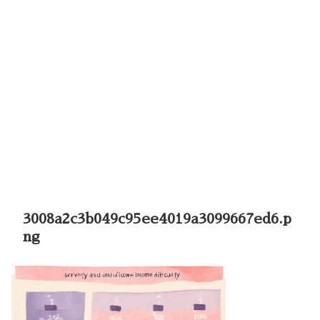
3008a2c3b049c95ee4019a3099667ed6.p
ng