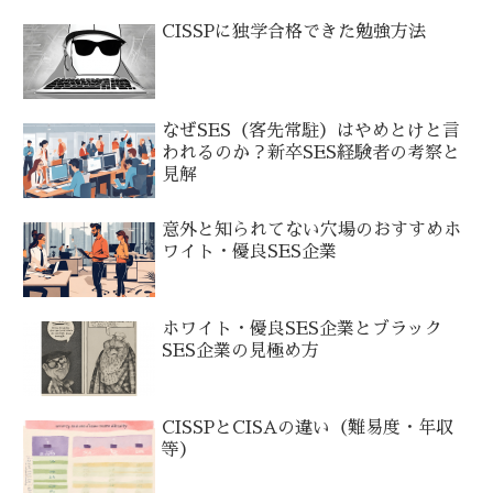
CISSPに独学合格できた勉強方法
なぜSES（客先常駐）はやめとけと言
われるのか？新卒SES経験者の考察と
見解
意外と知られてない穴場のおすすめホ
ワイト・優良SES企業
ホワイト・優良SES企業とブラック
SES企業の見極め方
CISSPとCISAの違い（難易度・年収
等）