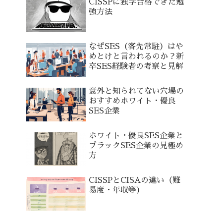
CISSPに独学合格できた勉
強方法
なぜSES（客先常駐）はや
めとけと言われるのか？新
卒SES経験者の考察と見解
意外と知られてない穴場の
おすすめホワイト・優良
SES企業
ホワイト・優良SES企業と
ブラックSES企業の見極め
方
CISSPとCISAの違い（難
易度・年収等）