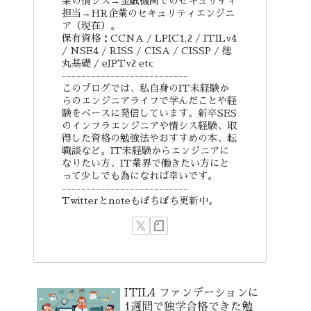
業の情シス→金融機関でのセキュリティ
担当→HR企業のセキュリティエンジニ
ア（現在）。
保有資格：CCNA / LPIC1,2 / ITILv4
/ NSE4 / RISS / CISA / CISSP / 徳
丸基礎 / eJPTv2 etc
--------------------------
このブログでは、私自身のIT未経験か
らのエンジニアライフで学んだことや経
験をベースに発信しています。新卒SES
のインフラエンジニアや情シス経験、取
得した資格の勉強法やおすすめの本、転
職談など。IT未経験からエンジニアに
なりたい方、IT業界で働きたい方にと
って少しでも為になれば幸いです。
--------------------------
Twitterとnoteもぼちぼち更新中。
ITIL4 ファンデーションに
1週間で独学合格できた勉