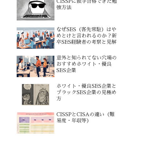
CISSPに独学合格できた勉
強方法
なぜSES（客先常駐）はや
めとけと言われるのか？新
卒SES経験者の考察と見解
意外と知られてない穴場の
おすすめホワイト・優良
SES企業
ホワイト・優良SES企業と
ブラックSES企業の見極め
方
CISSPとCISAの違い（難
易度・年収等）