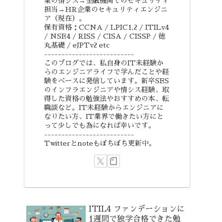
業の情シス→金融機関でのセキュリティ
担当→HR企業のセキュリティエンジニ
ア（現在）。
保有資格：CCNA / LPIC1,2 / ITILv4
/ NSE4 / RISS / CISA / CISSP / 徳
丸基礎 / eJPTv2 etc
--------------------------
このブログでは、私自身のIT未経験か
らのエンジニアライフで学んだことや経
験をベースに発信しています。新卒SES
のインフラエンジニアや情シス経験、取
得した資格の勉強法やおすすめの本、転
職談など。IT未経験からエンジニアに
なりたい方、IT業界で働きたい方にと
って少しでも為になれば幸いです。
--------------------------
Twitterとnoteもぼちぼち更新中。
ITIL4 ファンデーションに
1週間で独学合格できた勉