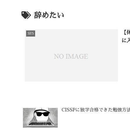
辞めたい
【
SES
に
CISSPに独学合格できた勉強方