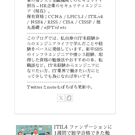
業の情シス→金融機関でのセキュリティ
担当→HR企業のセキュリティエンジニ
ア（現在）。
保有資格：CCNA / LPIC1,2 / ITILv4
/ NSE4 / RISS / CISA / CISSP / 徳
丸基礎 / eJPTv2 etc
--------------------------
このブログでは、私自身のIT未経験か
らのエンジニアライフで学んだことや経
験をベースに発信しています。新卒SES
のインフラエンジニアや情シス経験、取
得した資格の勉強法やおすすめの本、転
職談など。IT未経験からエンジニアに
なりたい方、IT業界で働きたい方にと
って少しでも為になれば幸いです。
--------------------------
Twitterとnoteもぼちぼち更新中。
ITIL4 ファンデーションに
1週間で独学合格できた勉