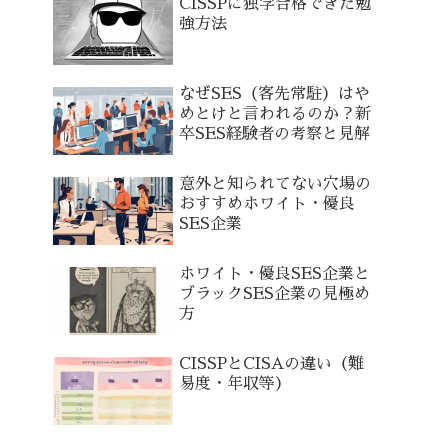
CISSPに独学合格できた勉
強方法
なぜSES（客先常駐）はや
めとけと言われるのか？新
卒SES経験者の考察と見解
意外と知られてない穴場の
おすすめホワイト・優良
SES企業
ホワイト・優良SES企業と
ブラックSES企業の見極め
方
CISSPとCISAの違い（難
易度・年収等）