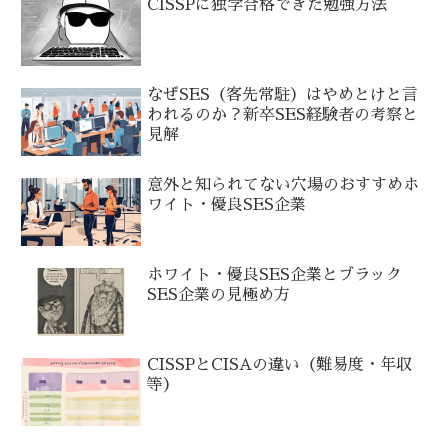
CISSPに独学合格できた勉強方法
なぜSES（客先常駐）はやめとけと言
われるのか？新卒SES経験者の考察と
見解
意外と知られてない穴場のおすすめホ
ワイト・優良SES企業
ホワイト・優良SES企業とブラック
SES企業の見極め方
CISSPとCISAの違い（難易度・年収
等）