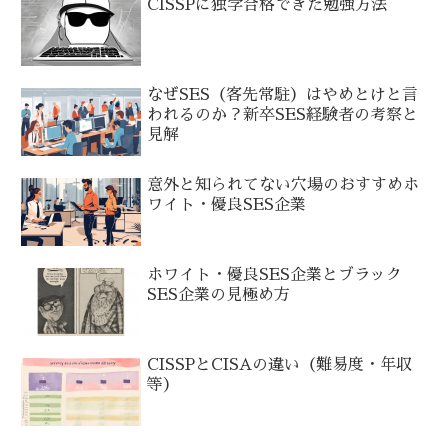
CISSPに独学合格できた勉強方法
なぜSES（客先常駐）はやめとけと言
われるのか？新卒SES経験者の考察と
見解
意外と知られてない穴場のおすすめホ
ワイト・優良SES企業
ホワイト・優良SES企業とブラック
SES企業の見極め方
CISSPとCISAの違い（難易度・年収
等）