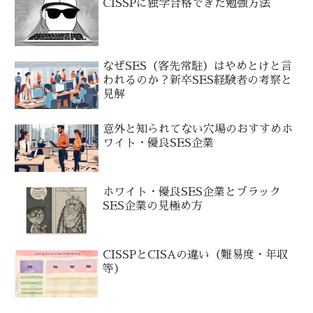
CISSPに独学合格できた勉強方法
なぜSES（客先常駐）はやめとけと言
われるのか？新卒SES経験者の考察と
見解
意外と知られてない穴場のおすすめホ
ワイト・優良SES企業
ホワイト・優良SES企業とブラック
SES企業の見極め方
CISSPとCISAの違い（難易度・年収
等）