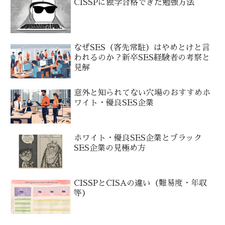
CISSPに独学合格できた勉強方法
なぜSES（客先常駐）はやめとけと言
われるのか？新卒SES経験者の考察と
見解
意外と知られてない穴場のおすすめホ
ワイト・優良SES企業
ホワイト・優良SES企業とブラック
SES企業の見極め方
CISSPとCISAの違い（難易度・年収
等）