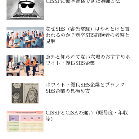
CISSPに独学合格できた勉強方法
なぜSES（客先常駐）はやめとけと言
われるのか？新卒SES経験者の考察と
見解
意外と知られてない穴場のおすすめホ
ワイト・優良SES企業
ホワイト・優良SES企業とブラック
SES企業の見極め方
CISSPとCISAの違い（難易度・年収
等）