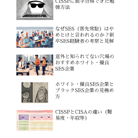
CISSPに独学合格できた勉
強方法
なぜSES（客先常駐）はや
めとけと言われるのか？新
卒SES経験者の考察と見解
意外と知られてない穴場の
おすすめホワイト・優良
SES企業
ホワイト・優良SES企業と
ブラックSES企業の見極め
方
CISSPとCISAの違い（難
易度・年収等）