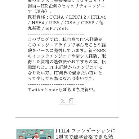
業の情シス→金融機関でのセキュリティ
担当→HR企業のセキュリティエンジニ
ア（現在）。
保有資格：CCNA / LPIC1,2 / ITILv4
/ NSE4 / RISS / CISA / CISSP / 徳
丸基礎 / eJPTv2 etc
--------------------------
このブログでは、私自身のIT未経験か
らのエンジニアライフで学んだことや経
験をベースに発信しています。新卒SES
のインフラエンジニアや情シス経験、取
得した資格の勉強法やおすすめの本、転
職談など。IT未経験からエンジニアに
なりたい方、IT業界で働きたい方にと
って少しでも為になれば幸いです。
--------------------------
Twitterとnoteもぼちぼち更新中。
ITIL4 ファンデーションに
1週間で独学合格できた勉