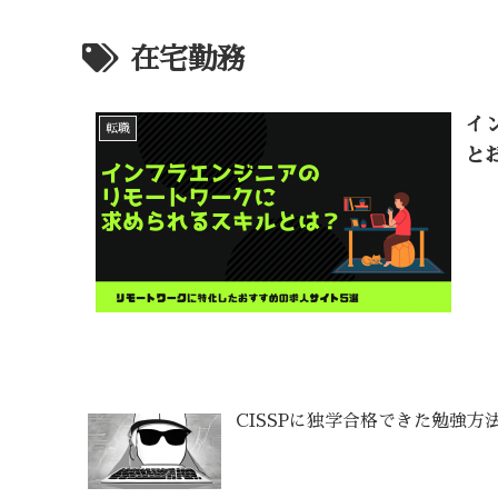
在宅勤務
イ
転職
と
CISSPに独学合格できた勉強方