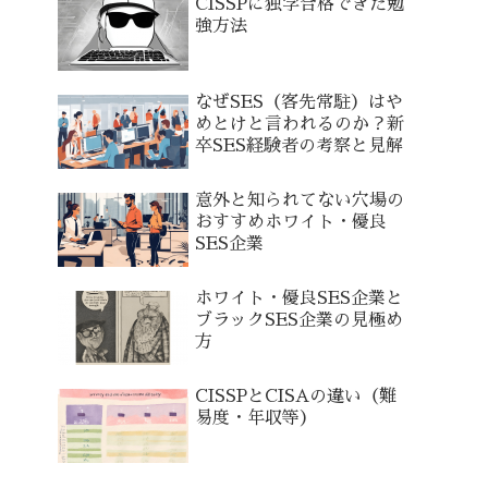
CISSPに独学合格できた勉
強方法
なぜSES（客先常駐）はや
めとけと言われるのか？新
卒SES経験者の考察と見解
意外と知られてない穴場の
おすすめホワイト・優良
SES企業
ホワイト・優良SES企業と
ブラックSES企業の見極め
方
CISSPとCISAの違い（難
易度・年収等）