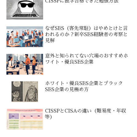
CISSPに独学合格できた勉強方法
なぜSES（客先常駐）はやめとけと言
われるのか？新卒SES経験者の考察と
見解
意外と知られてない穴場のおすすめホ
ワイト・優良SES企業
ホワイト・優良SES企業とブラック
SES企業の見極め方
CISSPとCISAの違い（難易度・年収
等）