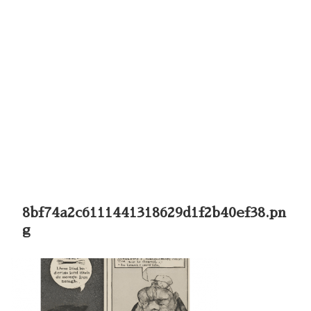
8bf74a2c6111441318629d1f2b40ef38.pn
g