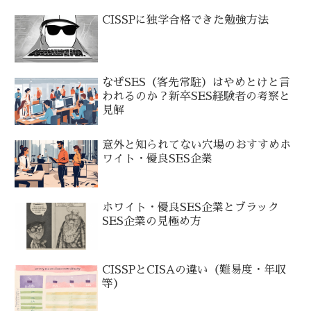
CISSPに独学合格できた勉強方法
なぜSES（客先常駐）はやめとけと言
われるのか？新卒SES経験者の考察と
見解
意外と知られてない穴場のおすすめホ
ワイト・優良SES企業
ホワイト・優良SES企業とブラック
SES企業の見極め方
CISSPとCISAの違い（難易度・年収
等）