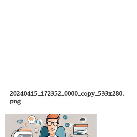
20240415_172352_0000_copy_533x280.
png